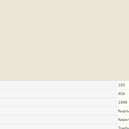
193
404
1948
Кыргы
Кири
Треб