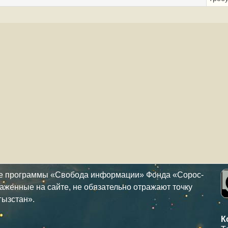
ке программы «Свобода информации» Фонда «Сорос-
аженные на сайте, не обязательно отражают точку
гызстан».
К