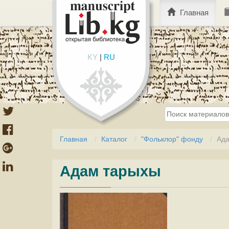
Главная
KY
|
RU
Главная
Каталог
"Фольклор" фонду
Ада
Адам тарыхы