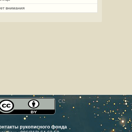
ует внимания
CC
онтакты рукописного фонда