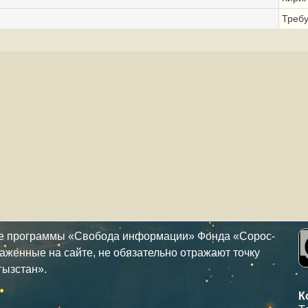
Треб
ке программы «Свобода информации» Фонда «Сорос-
аженные на сайте, не обязательно отражают точку
гызстан».
К