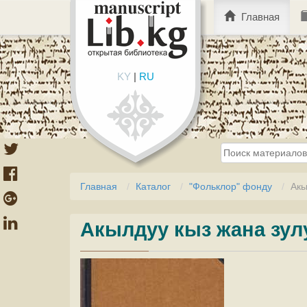
Главная
KY
|
RU
Главная
Каталог
"Фольклор" фонду
Акы
Акылдуу кыз жана зул