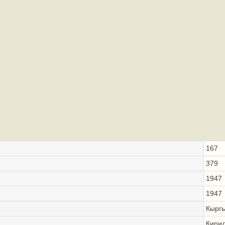
167
379
1947
1947
Кыргы
Кири