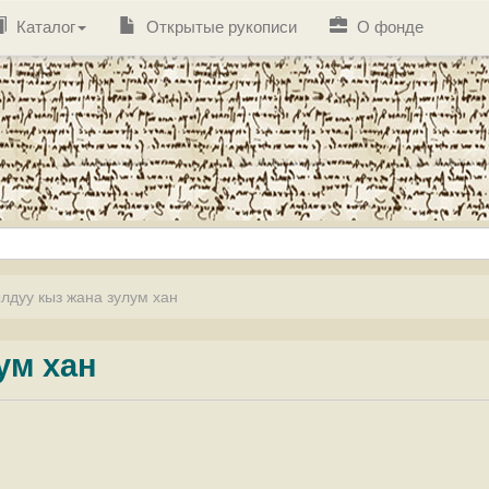
Каталог
Открытые рукописи
О фонде
лдуу кыз жана зулум хан
ум хан