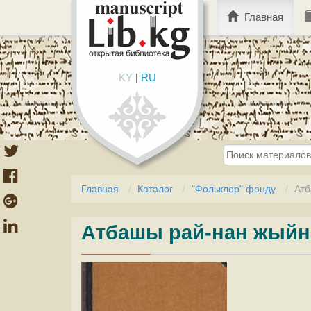
Главная
KY
|
RU
Главная
Каталог
"Фольклор" фонду
Атб
Атбашы рай-нан жыйн