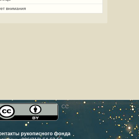
ует внимания
CC
онтакты рукописного фонда