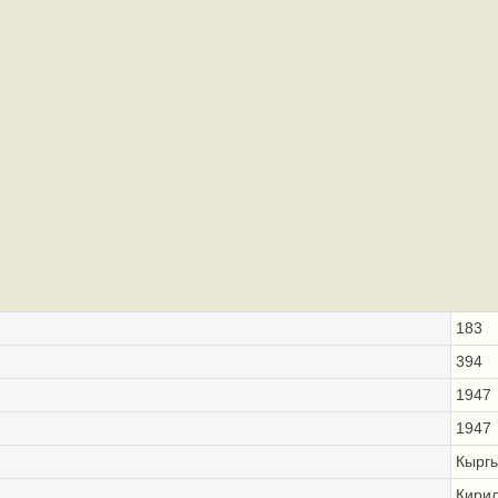
183
394
1947
1947
Кыргы
Кири