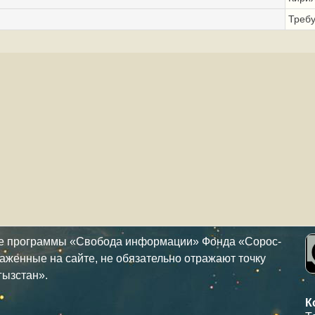
Треб
ке программы «Свобода информации» Фонда «Сорос-
аженные на сайте, не обязательно отражают точку
гызстан».
К