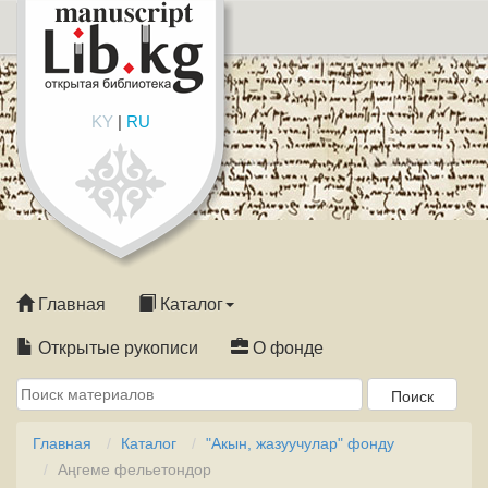
KY
|
RU
Главная
Каталог
Открытые рукописи
О фонде
Главная
Каталог
"Акын, жазуучулар" фонду
Аңгеме фельетондор