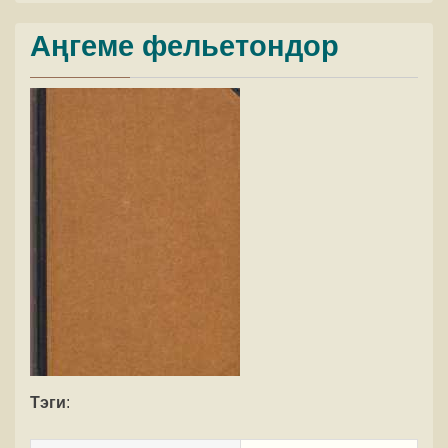
Аңгеме фельетондор
Тэги
: