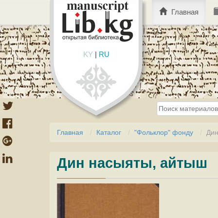
Главная
KY
|
RU
Главная
Каталог
"Фольклор" фонду
Дин
Дин насыяты, айтыш