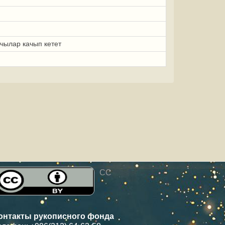
чылар качып кетет
CC
онтакты рукописного фонда