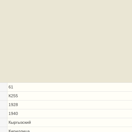
61
К255
1928
1940
Кыргызский
Кириллица