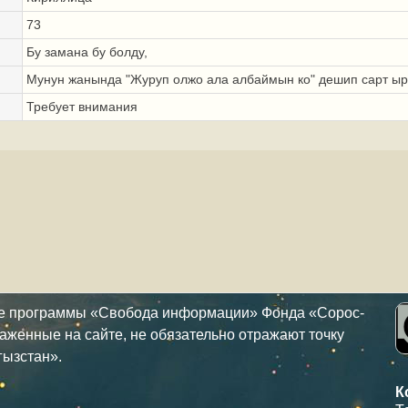
73
Бу замана бу болду,
Мунун жанында "Журуп олжо ала албаймын ко" дешип сарт ыр
Требует внимания
ке программы «Свобода информации» Фонда «Сорос-
аженные на сайте, не обязательно отражают точку
гызстан».
К