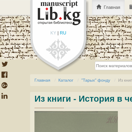
Главная
KY
|
RU
Главная
Каталог
"Тарых" фонду
Из кни
Из книги - История в 