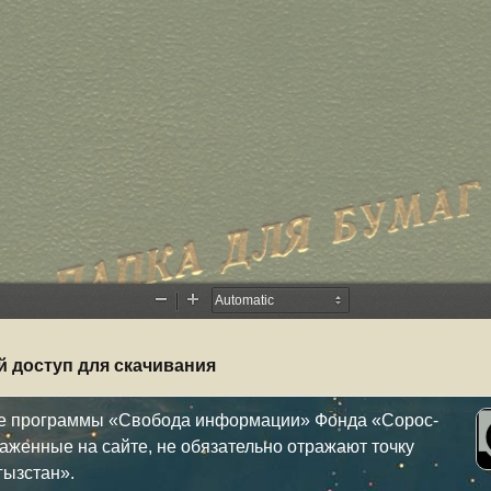
й доступ для скачивания
ке программы «Свобода информации» Фонда «Сорос-
аженные на сайте, не обязательно отражают точку
гызстан».