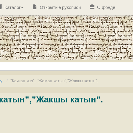
Каталог
Открытые рукописи
О фонде
ду
“Качкан кыз”, “Жаман катын”,”Жакшы катын”.
 катын”,”Жакшы катын”.