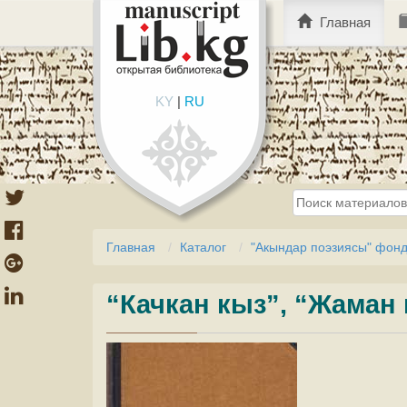
Главная
KY
|
RU
Главная
Каталог
"Акындар поэзиясы" фон
“Качкан кыз”, “Жаман