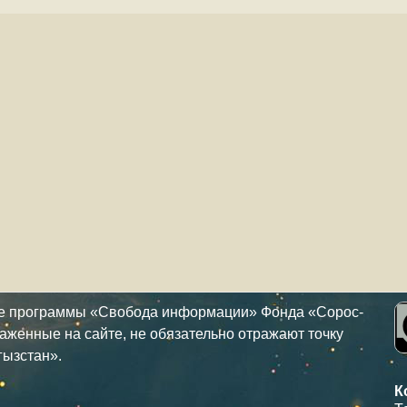
ке программы «Свобода информации» Фонда «Сорос-
аженные на сайте, не обязательно отражают точку
гызстан».
К