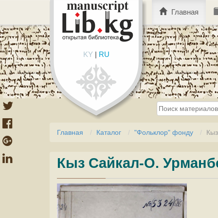
Главная
KY
|
RU
Главная
Каталог
"Фольклор" фонду
Кыз
Кыз Сайкал-О. Урманб