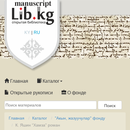
KY
|
RU
Главная
Каталог
Открытые рукописи
О фонде
Главная
Каталог
"Акын, жазуучулар" фонду
К. Яшин “Хамза” роман