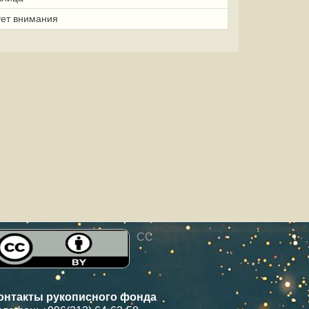
ует внимания
CC
онтакты рукописного фонда