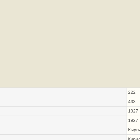
222
433
1927
1927
Кыргы
Кири