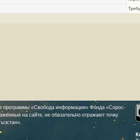
Треб
ке программы «Свобода информации» Фонда «Сорос-
аженные на сайте, не обязательно отражают точку
гызстан».
К