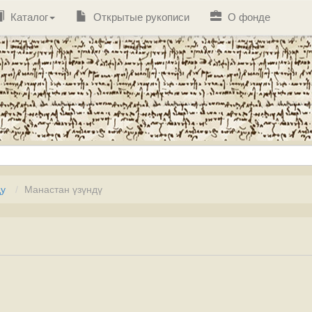
Каталог
Открытые рукописи
О фонде
ду
Манастан үзүндү