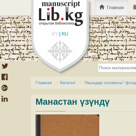
Главная
KY
|
RU
Главная
Каталог
"Акындар поэзиясы" фон
Манастан үзүндү