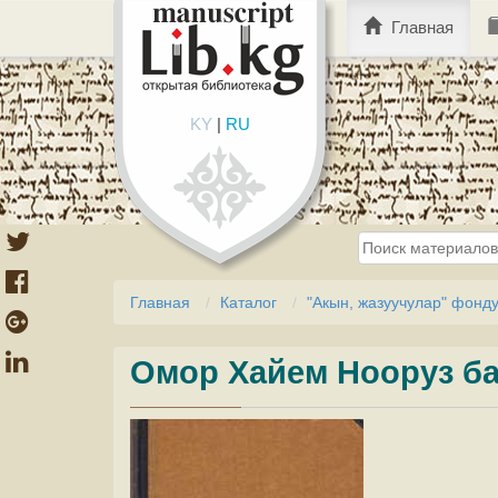
Главная
KY
|
RU
Главная
Каталог
"Акын, жазуучулар" фонд
Омор Хайем Нооруз ба