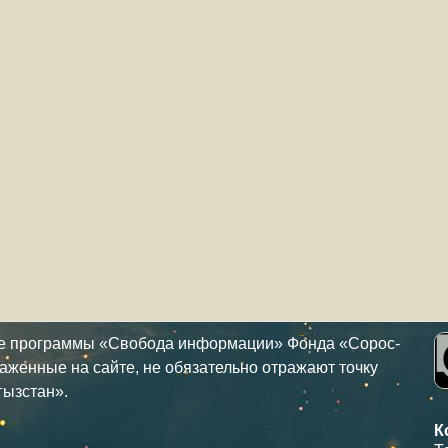
ке программы «Свобода информации» Фонда «Сорос-
аженные на сайте, не обязательно отражают точку
гызстан».
К