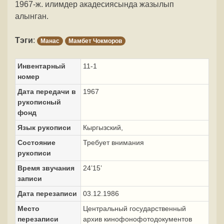
1967-ж. илимдер акадесиясында жазылып
алынган.
Тэги
:
Манас
Мамбет Чокморов
Инвентарный
11-1
номер
Дата передачи в
1967
рукописный
фонд
Язык рукописи
Кыргызский,
Состояние
Требует внимания
рукописи
Время звучания
24’15’
записи
Дата перезаписи
03.12.1986
Место
Центральный государственный
перезаписи
архив кинофонофотодокументов