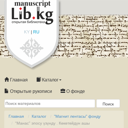
KY
|
RU
Главная
Каталог
Открытые рукописи
О фонде
Главная
Каталог
"Магнит лентасы" фонду
“Манас” эпосу үзүндү . Көкөтөйдүн ашы