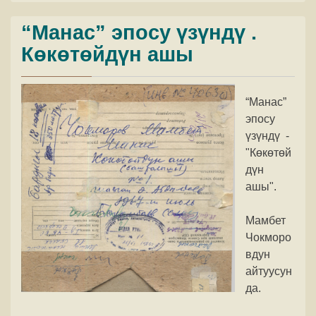
“Манас” эпосу үзүндү .
Көкөтөйдүн ашы
“Манас”
эпосу
үзүндү -
"Көкөтөй
дүн
ашы".
Мамбет
Чокморо
вдун
айтуусун
да.