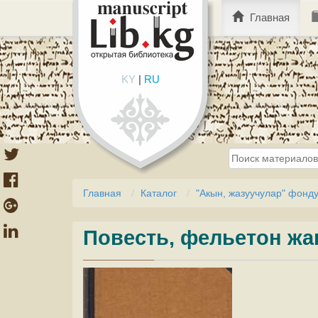
Главная
KY
|
RU
Главная
Каталог
"Акын, жазуучулар" фонд
Повесть, фельетон жа