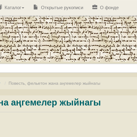
Каталог
Открытые рукописи
О фонде
у
Повесть, фельетон жана аңгемелер жыйнагы
на аңгемелер жыйнагы