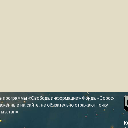
ке программы «Свобода информации» Фонда «Сорос-
аженные на сайте, не обязательно отражают точку
гызстан».
К