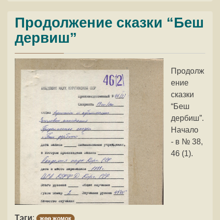
Продолжение сказки “Беш
дервиш”
Продолж
ение
сказки
“Беш
дербиш”.
Начало
- в № 38,
46 (1).
Тэги
:
жөө жомок