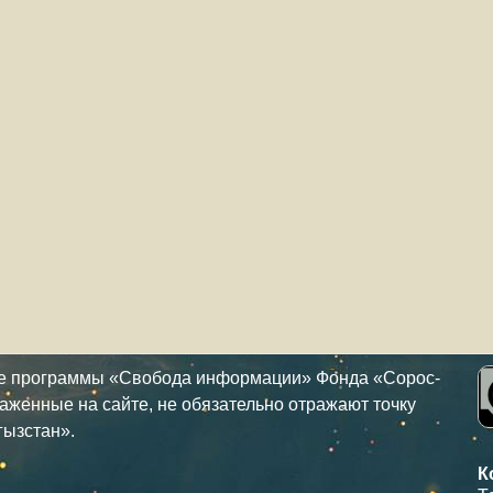
ке программы «Свобода информации» Фонда «Сорос-
аженные на сайте, не обязательно отражают точку
гызстан».
К