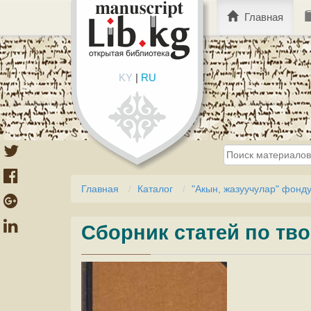
Главная
KY
|
RU
Главная
Каталог
"Акын, жазуучулар" фонд
Сборник статей по тв