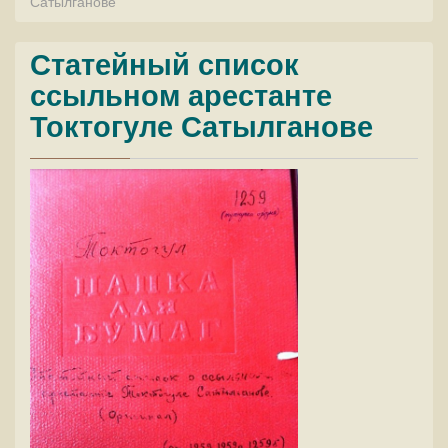
Сатылганове
Статейный список
ссыльном арестанте
Токтогуле Сатылганове