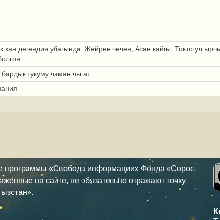
 кан дегендин убагында, Жейрен чечен, Асан кайгы, Токтогул ырч
олгон.
бардык тукуму чаман чыгат.
мания
ке программы «Свобода информации» Фонда «Сорос-
аженные на сайте, не обязательно отражают точку
гызстан».
К