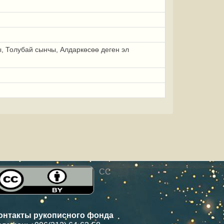
ы, Толубай сынчы, Алдаркөсөө деген эл
CC
онтакты рукописного фонда