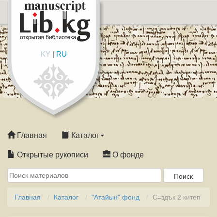
KY
|
RU
Главная
Каталог
Открытые рукописи
О фонде
Главная
Каталог
"Атайын" фонд
С=здък 2 китеп