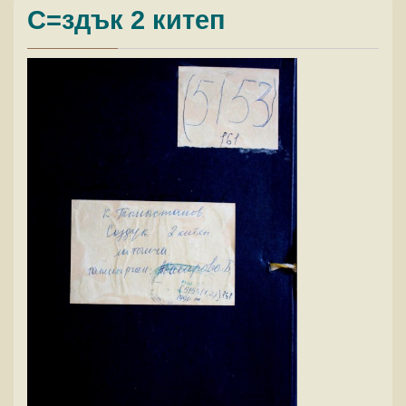
С=здък 2 китеп