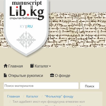
KY
|
RU
Главная
Каталог
Открытые рукописи
О фонде
Главная
Каталог
"Фольклор" фонду
Тил адабият инст-нун фондусуна өткөзгөн кол