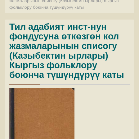
жазмаларынын списогу (Казыбектин ырлары) Кыргыз
фольклору боюнча түшүндүрүү каты
Тил адабият инст-нун
фондусуна өткөзгөн кол
жазмаларынын списогу
(Казыбектин ырлары)
Кыргыз фольклору
боюнча түшүндүрүү каты