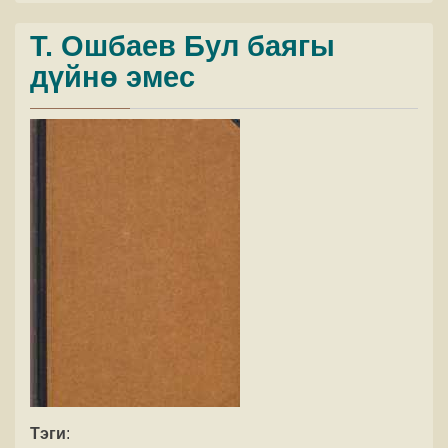
Т. Ошбаев Бул баягы
дүйнө эмес
Тэги
: