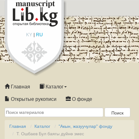
KY
|
RU
Главная
Каталог
Открытые рукописи
О фонде
Главная
Каталог
"Акын, жазуучулар" фонду
Т. Ошбаев Бул баягы дүйнө эмес