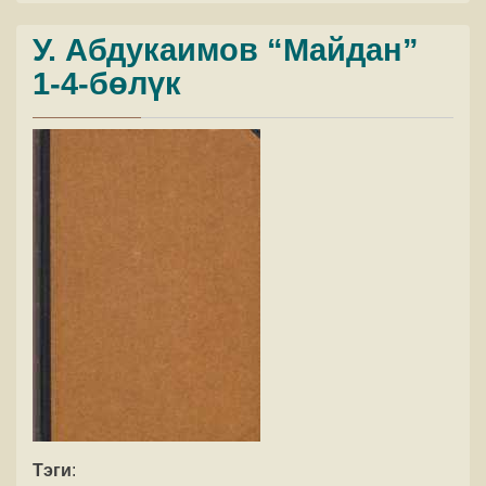
У. Абдукаимов “Майдан”
1-4-бөлүк
Тэги
: