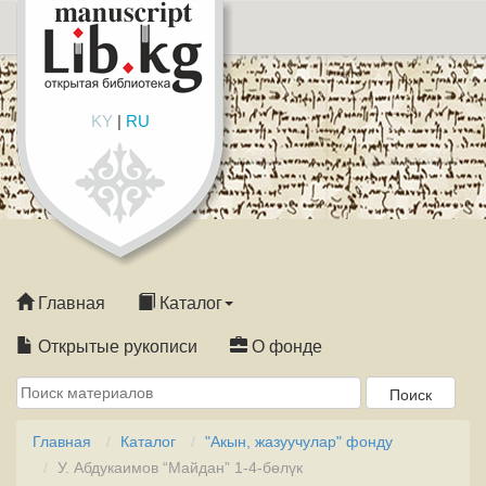
KY
|
RU
Главная
Каталог
Открытые рукописи
О фонде
Главная
Каталог
"Акын, жазуучулар" фонду
У. Абдукаимов “Майдан” 1-4-бөлүк