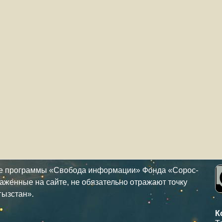
ке программы «Свобода информации» Фонда «Сорос-
аженные на сайте, не обязательно отражают точку
гызстан».
К