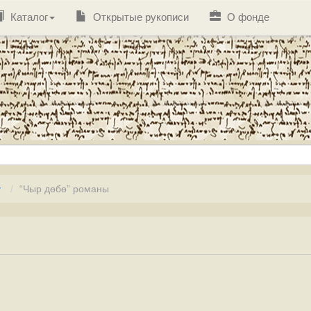
Каталог
Открытые рукописи
О фонде
у
“Чыр дөбө” романы