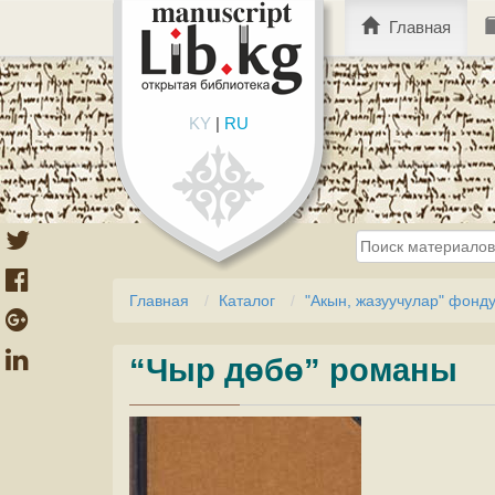
Главная
KY
|
RU
Главная
Каталог
"Акын, жазуучулар" фонд
“Чыр дөбө” романы