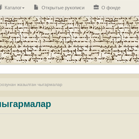
Каталог
Открытые рукописи
О фонде
оозунан жазылган чыгармалар
чыгармалар