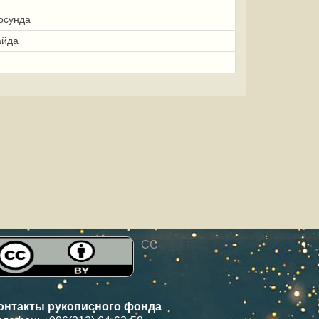
осунда
айда
CC
онтакты рукописного фонда