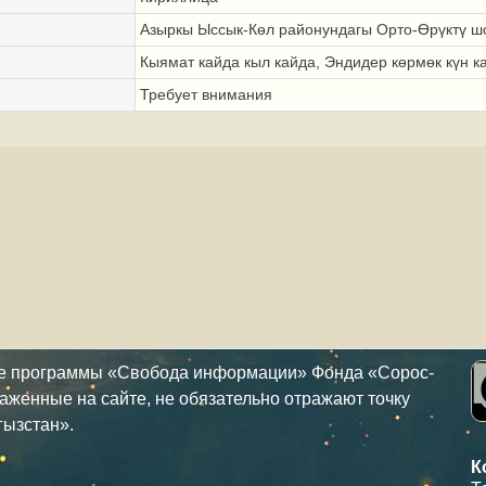
Азыркы Ыссык-Көл районундагы Орто-Өрүктү ш
Кыямат кайда кыл кайда, Эндидер көрмөк күн к
Требует внимания
ке программы «Свобода информации» Фонда «Сорос-
аженные на сайте, не обязательно отражают точку
гызстан».
К