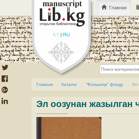
Главная
KY
|
RU
Главная
Каталог
"Фольклор" фонду
Эл 
Эл оозунан жазылган 