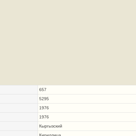
657
5295
1976
1976
Кыргызский
Кириллица