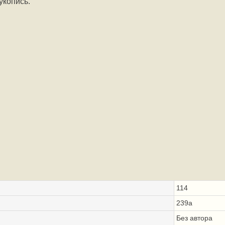
укопись.
114
239а
Без автора