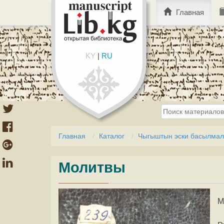
Главная
KY
|
RU
Главная
Каталог
Чыгыштын эски басылмала
Молитвы
М