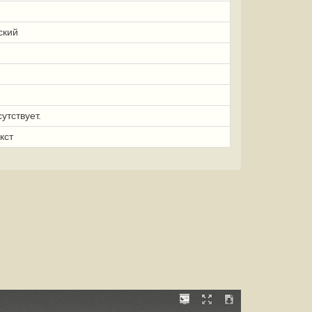
ский
утствует.
кст