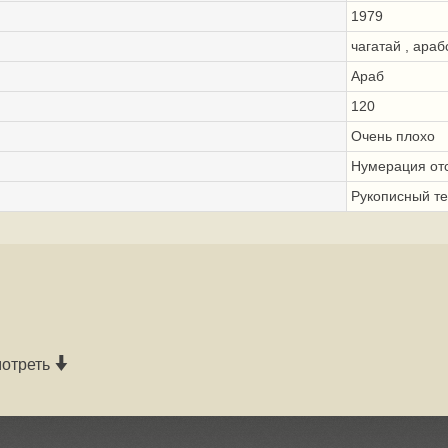
1979
чагатай , араб
Араб
120
Очень плохо
Нумерация отс
Рукописный те
мотреть