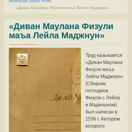
жазмалар (араб тили)
«Диван Маулана Физули маъа Лейла Маджнун»
«Диван Маулана Физули
маъа Лейла Маджнун»
Труд называется
«Диван Маулана
Физули маъа
Лейла Маджнун»
(Сборник
господина
Физули с Лейла
и Маджнуном)
был написан в
1536 г. Автором
которого