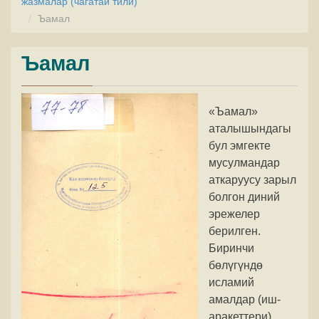
жазмалар (чагатай тили)
Ъамал
Ъамал
«Ъамал»
аталышындагы
бул эмгекте
мусулмандар
аткаруусу зарыл
болгон диний
эрежелер
берилген.
Биринчи
бөлүгүндө
исламий
амалдар (иш-
аракеттери)