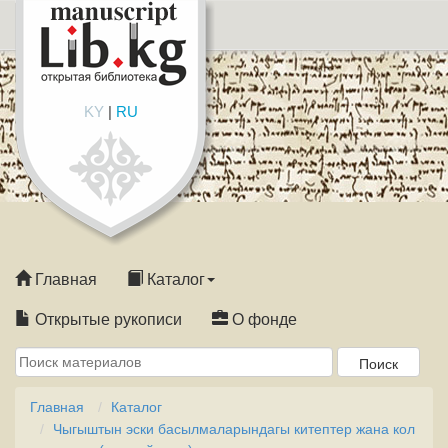
KY
|
RU
Главная
Каталог
Открытые рукописи
О фонде
Главная
Каталог
Чыгыштын эски басылмаларындагы китептер жана кол