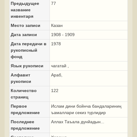
Предыдущее
77
название
инвентаря
Место записи
Казан
Дата записи
1908 - 1909
Дата передачи в
1978
рукописный
фонд
Язык рукописи
чагатай ,
Алфавит
Араб,
рукописи
Количество
122
страниц
Первое
Ислам дини бойнча бандалариниң
предложение
ъамаллари секиз түрлидир
Последнее
Аллах Таъала дүнйадын...
предложение