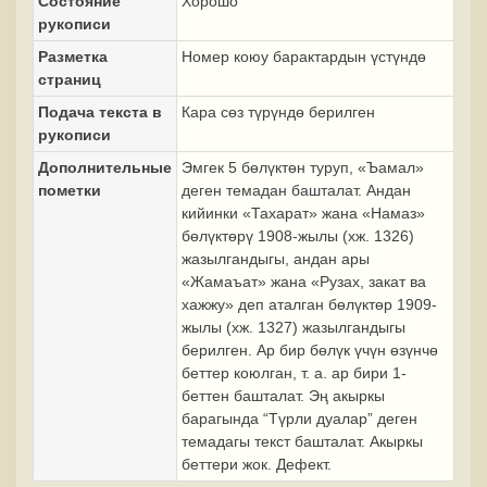
Состояние
Хорошо
рукописи
Разметка
Номер коюу барактардын үстүндө
страниц
Подача текста в
Кара сөз түрүндө берилген
рукописи
Дополнительные
Эмгек 5 бөлүктөн туруп, «Ъамал»
пометки
деген темадан башталат. Андан
кийинки «Тахарат» жана «Намаз»
бөлүктөрү 1908-жылы (хж. 1326)
жазылгандыгы, андан ары
«Жамаъат» жана «Рузах, закат ва
хажжу» деп аталган бөлүктөр 1909-
жылы (хж. 1327) жазылгандыгы
берилген. Ар бир бөлүк үчүн өзүнчө
беттер коюлган, т. а. ар бири 1-
беттен башталат. Эң акыркы
барагында “Түрли дуалар” деген
темадагы текст башталат. Акыркы
беттери жок. Дефект.