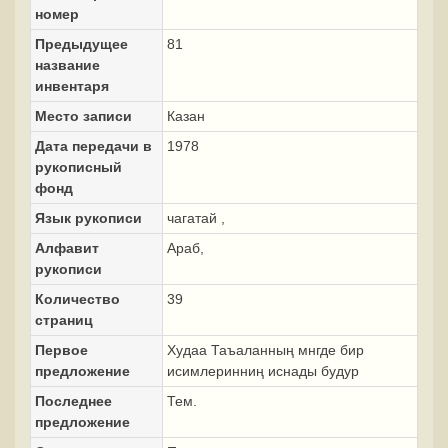
номер
Предыдущее
81
название
инвентаря
Место записи
Казан
Дата передачи в
1978
рукописный
фонд
Язык рукописи
чагатай ,
Алфавит
Араб,
рукописи
Количество
39
страниц
Первое
Худаа Таъаланның мнгде бир
предложение
исимлеринниң иснады будур
Последнее
Тем.
предложение