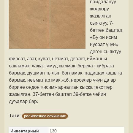
пайдалануу
жолдору
жазылган
сыяктуу. 7-
беттен баштап,
«Бу он исим
нусрат үчүн»
деген сыяктуу
фирсат, азат, куват, неъмат, девлет, ийманны
сакламак, хажат, имүд кылмак, берекат, кибрага
бармак, душман тылын богламак, падишах кашыга
бармак, неъмат артмак ж.б. нерселер үчүн да ар
бирине ондон «исим» арналган кыска тексттер
жазылган. 37-беттен баштап 39-бетке чейин
дуъалар бар.
Тэги
:
религиозное сочинение
Инвентарный
130