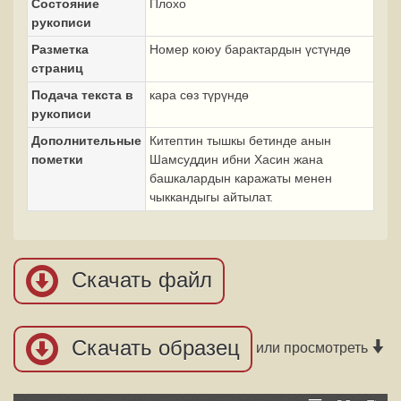
Состояние
Плохо
рукописи
Разметка
Номер коюу барактардын үстүндө
страниц
Подача текста в
кара сөз түрүндө
рукописи
Дополнительные
Китептин тышкы бетинде анын
пометки
Шамсуддин ибни Хасин жана
башкалардын каражаты менен
чыккандыгы айтылат.
Скачать файл
Скачать образец
или просмотреть