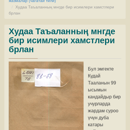
жазмалар (чагатай тили)
Худаа Таъаланның мнгде бир исимлери хамстлери
брлан
Худаа Таъаланның мнгде
бир исимлери хамстлери
брлан
Бул эмгекте
Кудай
Тааланын 99
ысымын
кандайдыр бир
учурларда
жардам суроо
үчүн дуба
катары