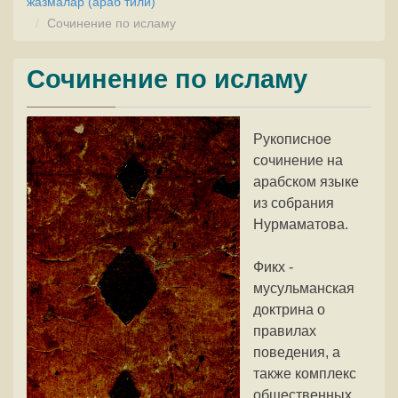
жазмалар (араб тили)
Сочинение по исламу
Сочинение по исламу
Рукописное
сочинение на
арабском языке
из собрания
Нурмаматова.
Фикх -
мусульманская
доктрина о
правилах
поведения, а
также комплекс
общественных