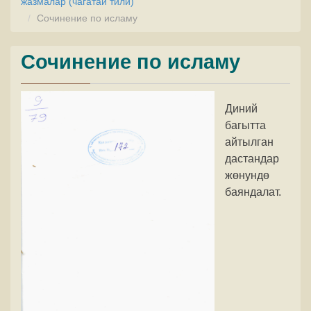
жазмалар (чагатай тили)
Сочинение по исламу
Сочинение по исламу
Диний
багытта
айтылган
дастандар
жөнундө
баяндалат.