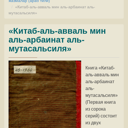
жазмалар (араб тили)
«Китаб-аль-авваль мин аль-арбаинат аль-
мутасальсиля»
«Китаб-аль-авваль мин
аль-арбаинат аль-
мутасальсиля»
Книга «Китаб-
аль-авваль мин
аль-арбаинат
аль-
мутасальсиля»
(Первая книга
из сорока
серий) состоит
из двух