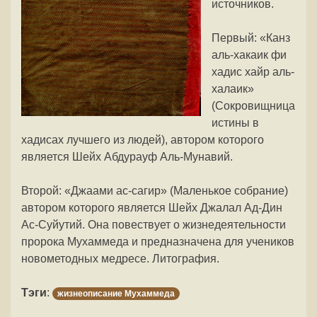
источников.
Первый: «Канз
аль-хакаик фи
хадис хайр аль-
халаик»
(Сокровищница
истины в
хадисах лучшего из людей), автором которого
является Шейх Абдурауф Аль-Мунавий.
Второй: «Джаами ас-сагир» (Маленькое собрание)
автором которого является Шейх Джалал Ад-Дин
Ас-Суйутий. Она повествует о жизнедеятельности
пророка Мухаммеда и предназначена для учеников
новометодных медресе. Литография.
Тэги
:
жизнеописание Мухаммеда