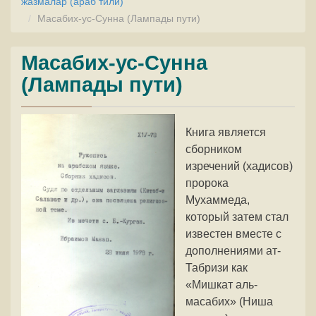
жазмалар (араб тили)
Масабих-ус-Сунна (Лампады пути)
Масабих-ус-Сунна
(Лампады пути)
Книга является
сборником
изречений (хадисов)
пророка
Мухаммеда,
который затем стал
известен вместе с
дополнениями ат-
Табризи как
«Мишкат аль-
масабих» (Ниша