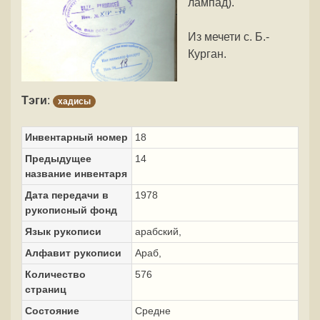
лампад).
Из мечети с. Б.-
Курган.
Тэги
:
хадисы
Инвентарный номер
18
Предыдущее
14
название инвентаря
Дата передачи в
1978
рукописный фонд
Язык рукописи
арабский,
Алфавит рукописи
Араб,
Количество
576
страниц
Состояние
Средне