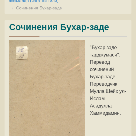
жазмалар (чагатай тили)
Сочинения Бухар-заде
Сочинения Бухар-заде
"Бухар заде
тарджумаси".
Перевод
сочинений
Бухар-заде.
Переводчик
Мулла Шейх ул-
Ислам
Асадулла
Хаммидамин.