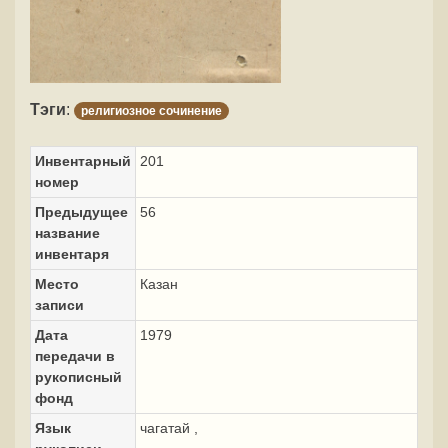
Тэги
:
религиозное сочинение
Инвентарный
201
номер
Предыдущее
56
название
инвентаря
Место
Казан
записи
Дата
1979
передачи в
рукописный
фонд
Язык
чагатай ,