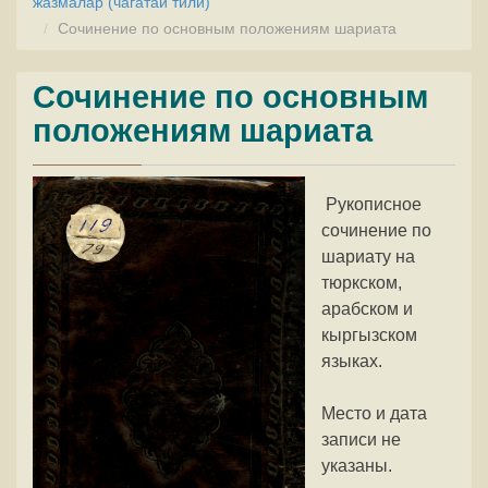
жазмалар (чагатай тили)
Сочинение по основным положениям шариата
Сочинение по основным
положениям шариата
Рукописное
сочинение по
шариату на
тюркском,
арабском и
кыргызском
языках.
Место и дата
записи не
указаны.