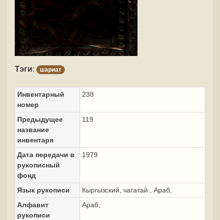
Тэги
:
шариат
Инвентарный
238
номер
Предыдущее
119
название
инвентаря
Дата передачи в
1979
рукописный
фонд
Язык рукописи
Кыргызский, чагатай , Араб,
Алфавит
Араб,
рукописи