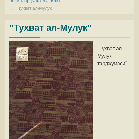
жазмалар (чагатай тили)
"Тухват ал-Мулук"
"Тухват ал-Мулук"
"Тухват ал-
Мулук
тарджумаси"