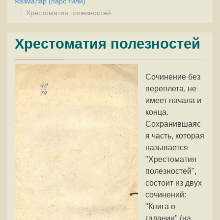
жазмалар (парс тили)
Хрестоматия полезностей
Хрестоматия полезностей
Сочинение без
переплета, не
имеет начала и
конца.
Сохранившаяс
я часть, которая
называется
"Хрестоматия
полезностей",
состоит из двух
сочинений:
"Книга о
гадании" (на