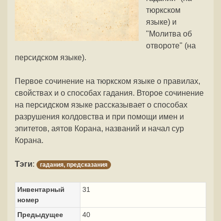
тюркском
языке) и
"Молитва об
отвороте" (на
персидском языке).
Первое сочинение на тюркском языке о правилах,
свойствах и о способах гадания. Второе сочинение
на персидском языке рассказывает о способах
разрушения колдовства и при помощи имен и
эпитетов, аятов Корана, названий и начал сур
Корана.
Тэги
:
гадания, предсказания
Инвентарный
31
номер
Предыдущее
40