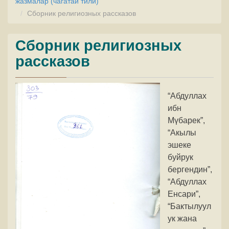
жазмалар (чагатай тили)
Сборник религиозных рассказов
Сборник религиозных
рассказов
“Абдуллах
ибн
Мүбарек”,
“Акылы
эшеке
буйрук
бергендин”,
“Абдуллах
Енсари”,
“Бактылуул
ук жана