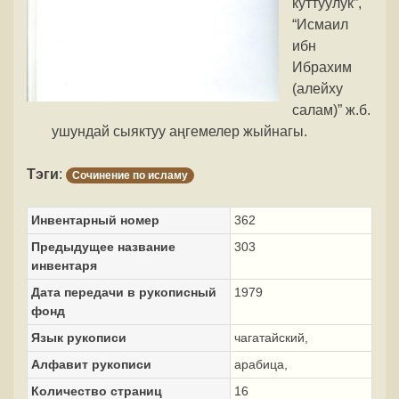
куттуулук”,
“Исмаил
ибн
Ибрахим
(алейху
салам)” ж.б.
ушундай сыяктуу аңгемелер жыйнагы.
Тэги
:
Сочинение по исламу
Инвентарный номер
362
Предыдущее название
303
инвентаря
Дата передачи в рукописный
1979
фонд
Язык рукописи
чагатайский,
Алфавит рукописи
арабица,
Количество страниц
16