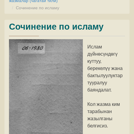
жазмалар (чагатай тили)
Сочинение по исламу
Сочинение по исламу
Ислам
дүйнөсүндөгү
куттуу,
берекелүү жана
бактылуулуктар
тууралуу
баяндалат.
Кол жазма ким
тарабынан
жазылганы
белгисиз.