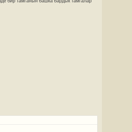
зде бир тамганын башка бардык тамгалар