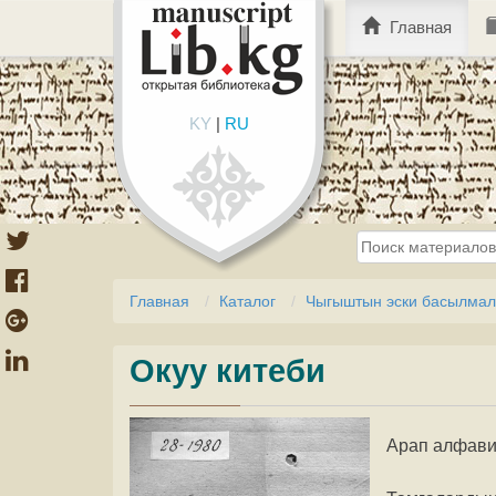
Главная
KY
|
RU
Главная
Каталог
Чыгыштын эски басылмала
Окуу китеби
Арап алфави