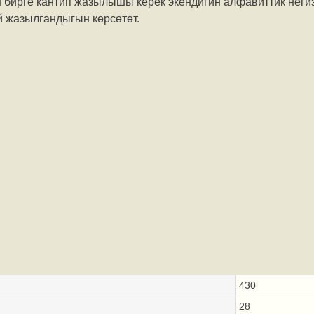
 бирге кантип жазылышы керек экендигин алфавиттик неги
й жазылгандыгын көрсөтөт.
430
28