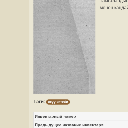
Тамгалардын
менен канда
Тэги
:
окуу китеби
Инвентарный номер
Предыдущее название инвентаря