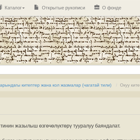
Каталог
Открытые рукописи
О фонде
рындагы китептер жана кол жазмалар (чагатай тили)
Окуу кит
тинин жазылыш өзгөчөлүктөрү тууралуу баяндалат.