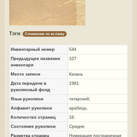
Тэги
:
Сочинение по исламу
Инвентарный номер
544
Предыдущее название
107
инвентаря
Место записи
Казань
Дата передачи в
1981
рукописный фонд
Язык рукописи
татарский,
Алфавит рукописи
арабица,
Количество страниц
16
Состояние рукописи
Средне
Разметка страниц
Нумерация постраничная