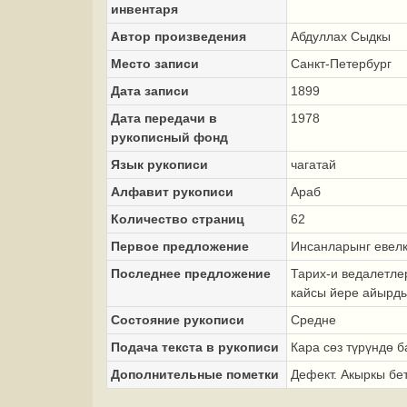
инвентаря
Автор произведения
Абдуллах Сыдкы
Место записи
Санкт-Петербург
Дата записи
1899
Дата передачи в
1978
рукописный фонд
Язык рукописи
чагатай
Алфавит рукописи
Араб
Количество страниц
62
Первое предложение
Инсанларынг евелк
Последнее предложение
Тарих-и ведалетле
кайсы йере айырды
Состояние рукописи
Средне
Подача текста в рукописи
Кара сөз түрүндө б
Дополнительные пометки
Дефект. Акыркы бет