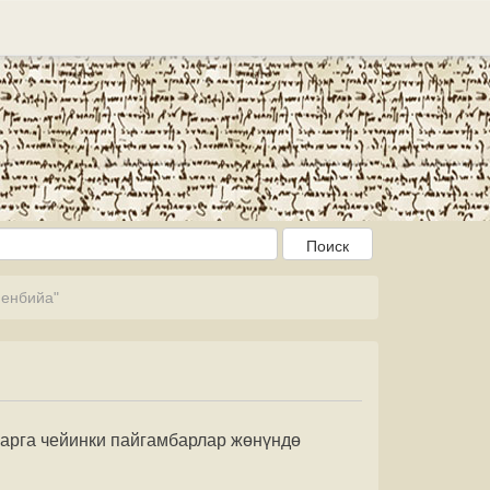
 енбийа"
арга чейинки пайгамбарлар жөнүндө