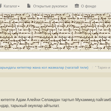
Каталог
Открытые рукописи
О фонде
рындагы китептер жана кол жазмалар (чагатай тили)
" Тарих-и
 китепте Адам Алейхи Селамдан тартып Мухаммед пайгамб
ндар, тарыхый окуялар айтылат.