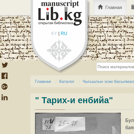
Главная
KY
|
RU
Главная
Каталог
Чыгыштын эски басылмала
" Тарих-и енбийа"
Бул
бая