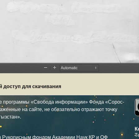
й доступ для скачивания
ке программы «Свобода информации» Фонда «Сорос-
аженные на сайте, не обязательно отражают точку
гызстан».
К
Т
н Рукописным фондом Академии Наук КР и ОФ