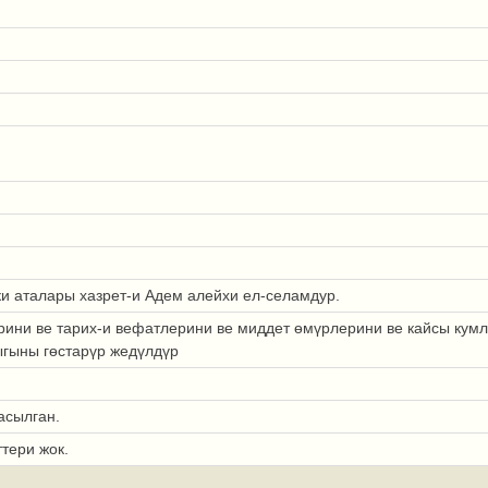
и аталары хазрет-и Адем алейхи ел-селамдур.
рини ве тарих-и вефатлерини ве миддет өмүрлерини ве кайсы кум
гыны гөстарүр жедүлдүр
асылган.
тери жок.