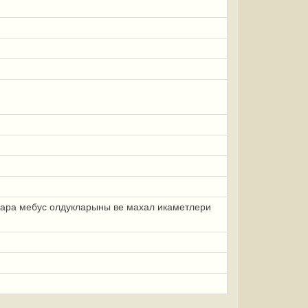
лара мебус олдукларыны ве махал икаметлери