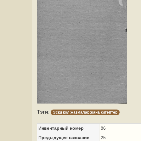
Тэги
:
Эски кол жазмалар жана китептер
Инвентарный номер
86
Предыдущее название
25