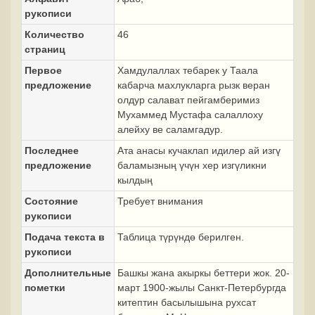
рукописи
Количество
46
страниц
Первое
Хамдулаллах тебарек у Таала
предложение
кабарча махлукларга рызк веран
олдур салават пейгамберимиз
Мухаммед Мустафа салаллоху
алейху ве саламгадур.
Последнее
Ата анасы кучаклап идилер ай изгү
предложение
баламызның үчүн хер изгүликни
кылдың
Состояние
Требует внимания
рукописи
Подача текста в
Таблица түрүндө берилген.
рукописи
Дополнительные
Башкы жана акыркы беттери жок. 20-
пометки
март 1900-жылы Санкт-Петербургда
китептин басылышына рухсат