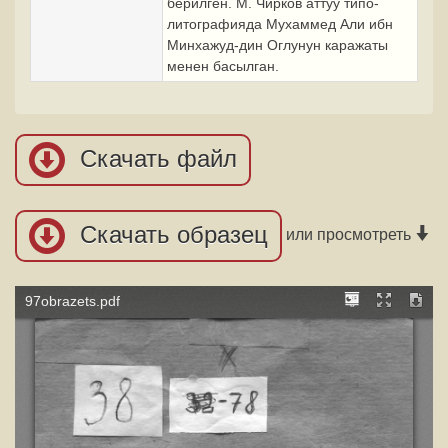
берилген. М. Чирков аттуу типо-
литографияда Мухаммед Али ибн
Минхажуд-дин Оглунун каражаты
менен басылган.
Скачать файл
Скачать образец
или просмотреть