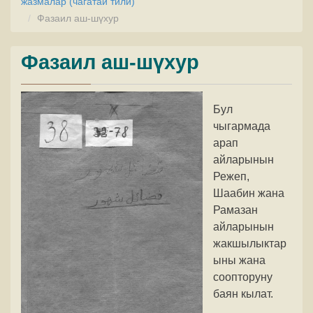
жазмалар (чагатай тили)
Фазаил аш-шүхур
Фазаил аш-шүхур
Бул
чыгармада
арап
айларынын
Режеп,
Шаабин жана
Рамазан
айларынын
жакшылыктар
ыны жана
соопторуну
баян кылат.