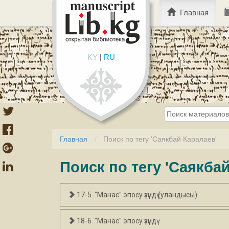
Главная
KY
|
RU
Главная
Поиск по тегу 'Саякбай Каралаев'
Поиск по тегу 'Саякба
17-5. "Манас" эпосу үзүндү (уландысы)
18-6. "Манас" эпосу үзүндү