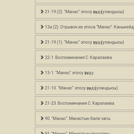
21-19 (2). "Манас" эпосу үзүндү (уландысы)
13а (2). Отрывок из эпоса “Манас”. Каныкей
21-19 (1). "Манас" эпосу үзүндү (уландысы)
22-1. Воспоминания С. Каралаева
13-1. "Манас" эпосу үзүндү
21-10. "Манас" эпосу үзүндү (уландысы)
21-23. Воспоминания С. Каралаева
90. "Манас". Манастын бала чагы
91. "Манас". Манастын уруштары